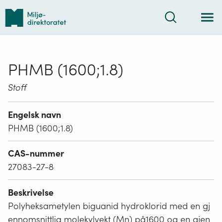
Tilbake
Søk
til
forsiden
PHMB (1600;1.8)
Stoff
Engelsk navn
PHMB (1600;1.8)
CAS-nummer
27083-27-8
Beskrivelse
Polyheksametylen biguanid hydroklorid med en gj
ennomsnittlig molekylvekt (Mn) på1600 og en gjen