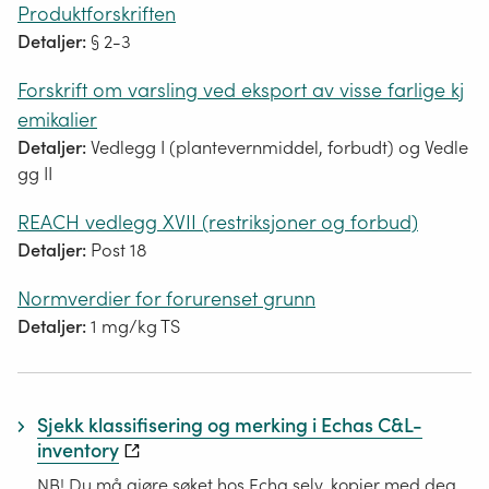
Produktforskriften
Detaljer:
§ 2-3
Forskrift om varsling ved eksport av visse farlige kj
emikalier
Detaljer:
Vedlegg I (plantevernmiddel, forbudt) og Vedle
gg II
REACH vedlegg XVII (restriksjoner og forbud)
Detaljer:
Post 18
Normverdier for forurenset grunn
Detaljer:
1 mg/kg TS
Sjekk klassifisering og merking i Echas C&L-
inventory
NB! Du må gjøre søket hos Echa selv, kopier med deg