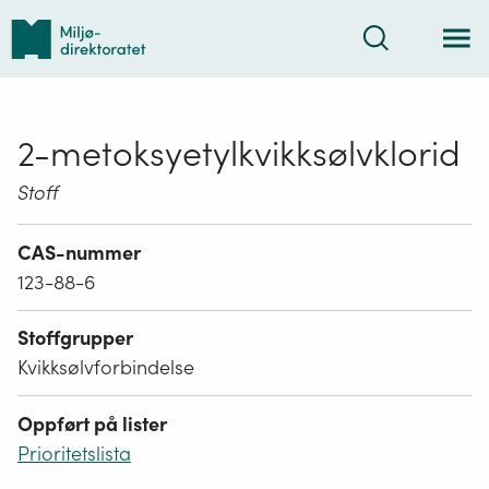
Tilbake
Søk
til
forsiden
2-metoksyetylkvikksølvklorid
Stoff
CAS-nummer
123-88-6
Stoffgrupper
Kvikksølvforbindelse
Oppført på lister
Prioritetslista