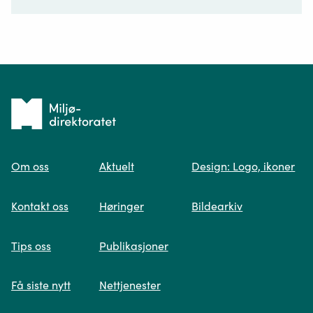
Ditt spørsmål*
Tilbake
til
Om oss
Aktuelt
Design: Logo, ikoner
forsiden
Spør oss
Kontakt oss
Høringer
Bildearkiv
Når du skriver spørsmålet ditt, gjør vi et
Tips oss
Publikasjoner
søk og viser deg vår mest relevante
informasjon.
Få siste nytt
Nettjenester