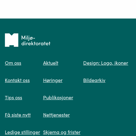
Ditt spørsmål*
Tilbake
til
Om oss
Aktuelt
Design: Logo, ikoner
forsiden
Spør oss
Kontakt oss
Høringer
Bildearkiv
Når du skriver spørsmålet ditt, gjør vi et
Tips oss
Publikasjoner
søk og viser deg vår mest relevante
informasjon.
Få siste nytt
Nettjenester
Ledige stillinger
Skjema og frister