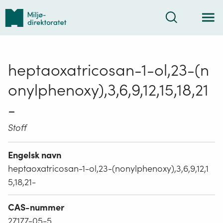
Tilbake
Søk
til
forsiden
heptaoxatricosan-1-ol,23-(n
onylphenoxy),3,6,9,12,15,18,21
-
Stoff
Engelsk navn
heptaoxatricosan-1-ol,23-(nonylphenoxy),3,6,9,12,1
5,18,21-
CAS-nummer
27177-05-5