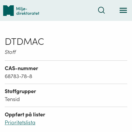
Tilbake
Søk
til
forsiden
DTDMAC
Stoff
CAS-nummer
68783-78-8
Stoffgrupper
Tensid
Oppført på lister
Prioritetslista