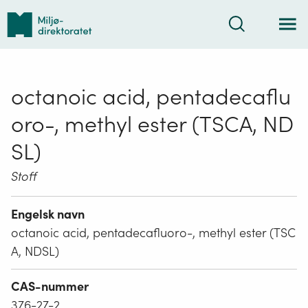
Tilbake
Søk
til
forsiden
octanoic acid, pentadecaflu
oro-, methyl ester (TSCA, ND
SL)
Stoff
Engelsk navn
octanoic acid, pentadecafluoro-, methyl ester (TSC
A, NDSL)
CAS-nummer
376-27-2