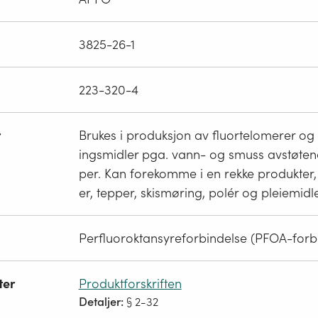
3825-26-1
223-320-4
r
Brukes i produksjon av fluortelomerer og
ingsmidler pga. vann- og smuss avstøte
per. Kan forekomme i en rekke produkter, bl
er, tepper, skismøring, polér og pleiemidle
Perfluoroktansyreforbindelse (PFOA-forb
ter
Produktforskriften
Detaljer:
§ 2-32