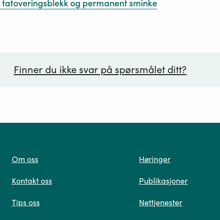
 i tatoveringsblekk og permanent sminke
Finner du ikke svar på spørsmålet ditt?
ørsmål*
Om oss
Høringer
Kontakt oss
Publikasjoner
 oss
Tips oss
Nettjenester