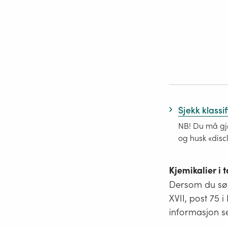
Sjekk klassi
NB! Du må gjø
og husk «disc
Kjemikalier i
Dersom du søk
XVII, post 75 
informasjon s