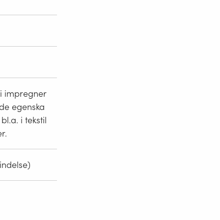
 i impregner
nde egenska
.a. i tekstil
r.
indelse)