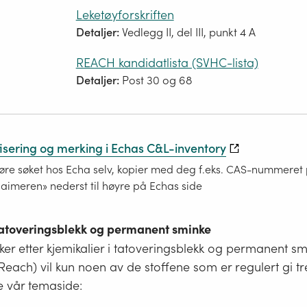
Leketøyforskriften
Detaljer:
Vedlegg II, del III, punkt 4 A
REACH kandidatlista (SVHC-lista)
Detaljer:
Post 30 og 68
fisering og merking i Echas C&L-inventory
re søket hos Echa selv, kopier med deg f.eks. CAS-nummeret på
laimeren» nederst til høyre på Echas side
 tatoveringsblekk og permanent sminke
er etter kjemikalier i tatoveringsblekk og permanent s
i Reach) vil kun noen av de stoffene som er regulert gi tr
e vår temaside: