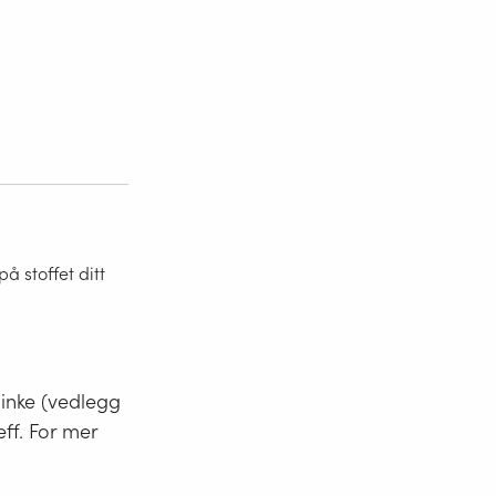
 stoffet ditt
minke (vedlegg
eff. For mer