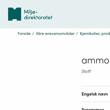
Tilbake
til
forsiden
Forside
/
Våre ansvarsområder
/
Kjemikalier, pro
ammon
Stoff
Engelsk navn
Synonymer