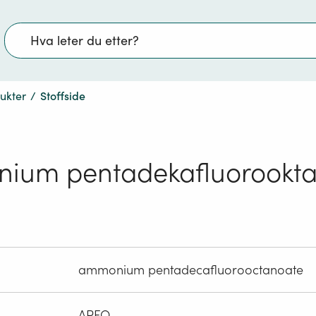
Søk
dukter
/
Stoffside
ium pentadekafluorookta
ammonium pentadecafluorooctanoate
APFO