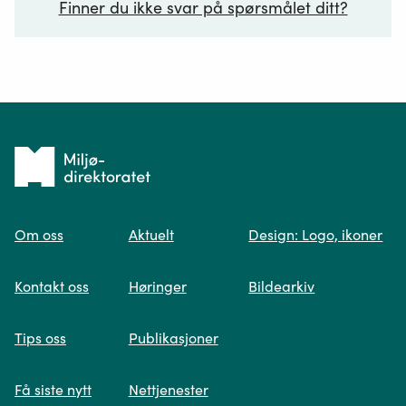
Finner du ikke svar på spørsmålet ditt?
Ditt spørsmål*
Tilbake
til
Om oss
Aktuelt
Design: Logo, ikoner
forsiden
Spør oss
Kontakt oss
Høringer
Bildearkiv
Når du skriver spørsmålet ditt, gjør vi et
Tips oss
Publikasjoner
søk og viser deg vår mest relevante
informasjon.
Få siste nytt
Nettjenester