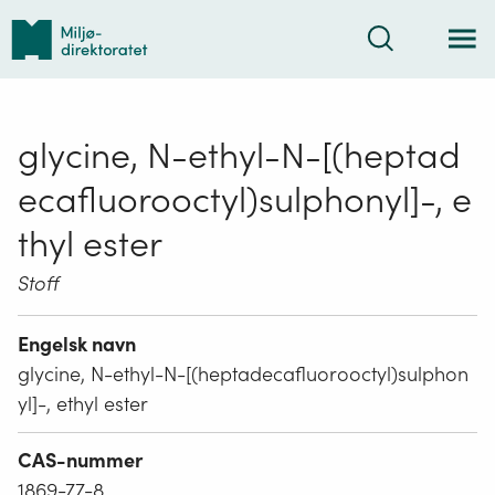
Tilbake
Søk
til
forsiden
glycine, N-ethyl-N-[(heptad
ecafluorooctyl)sulphonyl]-, e
thyl ester
Stoff
Engelsk navn
glycine, N-ethyl-N-[(heptadecafluorooctyl)sulphon
yl]-, ethyl ester
CAS-nummer
1869-77-8