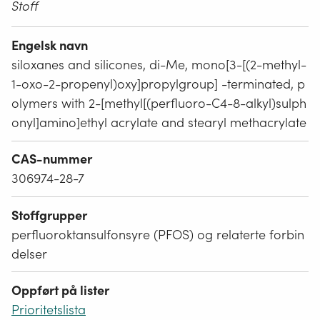
Stoff
Engelsk navn
siloxanes and silicones, di-Me, mono[3-[(2-methyl-
1-oxo-2-propenyl)oxy]propylgroup] -terminated, p
olymers with 2-[methyl[(perfluoro-C4-8-alkyl)sulph
onyl]amino]ethyl acrylate and stearyl methacrylate
CAS-nummer
306974-28-7
Stoffgrupper
perfluoroktansulfonsyre (PFOS) og relaterte forbin
delser
Oppført på lister
Prioritetslista