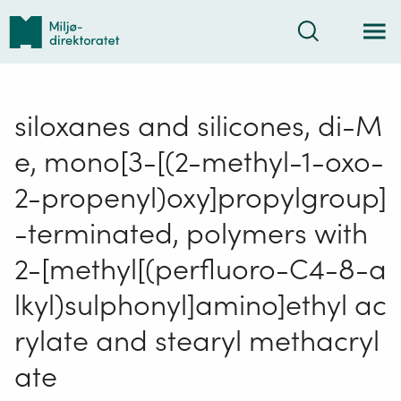
Tilbake
Søk
til
forsiden
siloxanes and silicones, di-M
e, mono[3-[(2-methyl-1-oxo-
2-propenyl)oxy]propylgroup]
-terminated, polymers with
2-[methyl[(perfluoro-C4-8-a
lkyl)sulphonyl]amino]ethyl ac
rylate and stearyl methacryl
ate