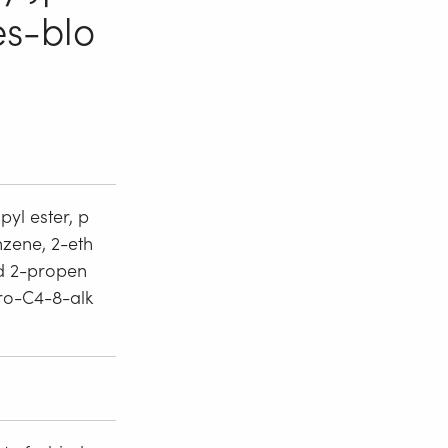
s-blo
yl ester, p
zene, 2-eth
nd 2-propen
oro-C4-8-alk