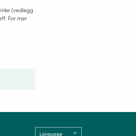
minke (vedlegg
eff. For mer
Language: