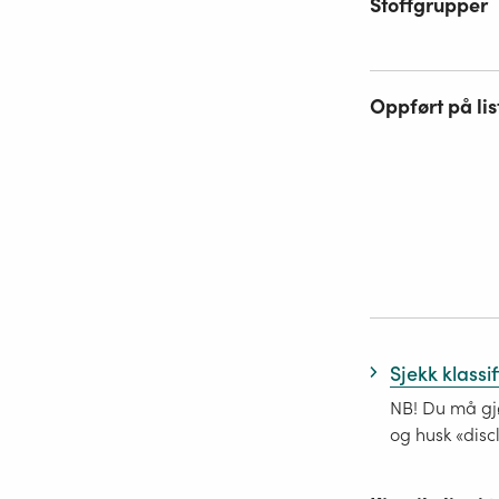
Stoffgrupper
Oppført på lis
Sjekk klassi
NB! Du må gjø
og husk «disc