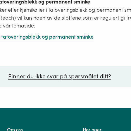
 tatoveringsblekk og permanent sminke
er etter kjemikalier i tatoveringsblekk og permanent s
i Reach) vil kun noen av de stoffene som er regulert gi tr
e vår temaside:
 i tatoveringsblekk og permanent sminke
Finner du ikke svar på spørsmålet ditt?
ørsmål*
Om oss
Høringer