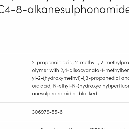
-C4-8-alkanesulphonamide
2-propenoic acid, 2-methyl-, 2-methylprop
olymer with 2,4-diisocyanato-1-methylben
yl-2-(hydroxymethyl)-1,3-propanediol a
oic acid, N-ethyl-N-(hydroxyethyl)perflu
anesulphonamides-blocked
306976-55-6