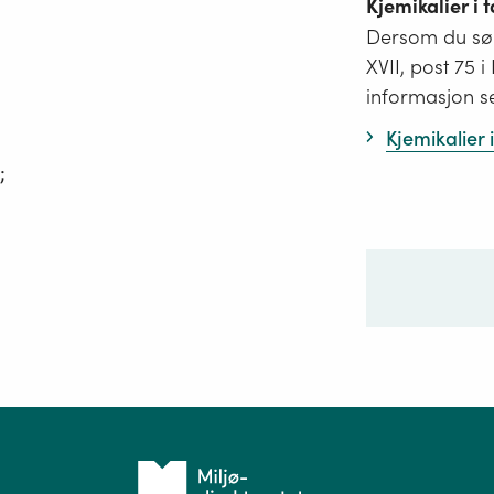
Kjemikalier i
Dersom du søk
XVII, post 75 
informasjon s
Kjemikalier
;
Ditt sp
Tilbake