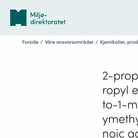
Tilbake
til
forsiden
Forside
/
Våre ansvarsområder
/
Kjemikalier, pro
2-prop
ropyl 
to-1-m
ymethy
noic a