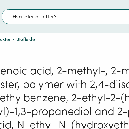
Søk
dukter
/
Stoffside
enoic acid, 2-methyl-, 2-
ester, polymer with 2,4-dii
ethylbenzene, 2-ethyl-2-(
l)-1,3-propanediol and 2
cid, N-ethyl-N-(hydroxyeth