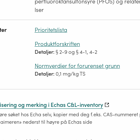
perfluoroktansulfonsyre (PFOS) og relate
lser
ter
Prioritetslista
Produktforskriften
Detaljer:
§ 2-9 og § 4-1, 4-2
Normverdier for forurenset grunn
Detaljer:
0,1 mg/kg TS
fisering og merking i Echas C&L-inventory
re søket hos Echa selv, kopier med deg f.eks. CAS-nummeret på
laimeren» nederst til høyre på Echas side