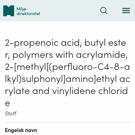
Tilbake
Søk
til
forsiden
2-propenoic acid, butyl este
r, polymers with acrylamide,
2-[methyl[(perfluoro-C4-8-a
lkyl)sulphonyl]amino]ethyl ac
rylate and vinylidene chlorid
e
Stoff
Engelsk navn