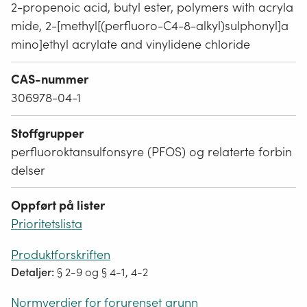
2-propenoic acid, butyl ester, polymers with acryla
mide, 2-[methyl[(perfluoro-C4-8-alkyl)sulphonyl]a
mino]ethyl acrylate and vinylidene chloride
CAS-nummer
306978-04-1
Stoffgrupper
perfluoroktansulfonsyre (PFOS) og relaterte forbin
delser
Oppført på lister
Prioritetslista
Produktforskriften
Detaljer:
§ 2-9 og § 4-1, 4-2
Normverdier for forurenset grunn