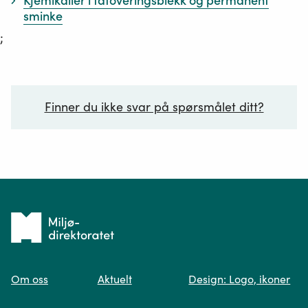
Kjemikalier i tatoveringsblekk og permanent
sminke
;
Finner du ikke svar på spørsmålet ditt?
Ditt spørsmål*
Tilbake
til
Om oss
Aktuelt
Design: Logo, ikoner
forsiden
Spør oss