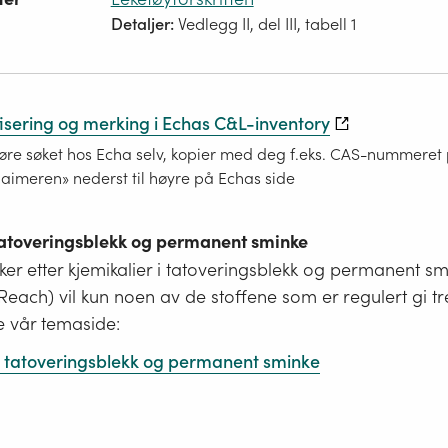
Detaljer:
Vedlegg II, del III, tabell 1
fisering og merking i Echas C&L-inventory
re søket hos Echa selv, kopier med deg f.eks. CAS-nummeret på
laimeren» nederst til høyre på Echas side
 tatoveringsblekk og permanent sminke
er etter kjemikalier i tatoveringsblekk og permanent s
i Reach) vil kun noen av de stoffene som er regulert gi tr
e vår temaside:
 i tatoveringsblekk og permanent sminke