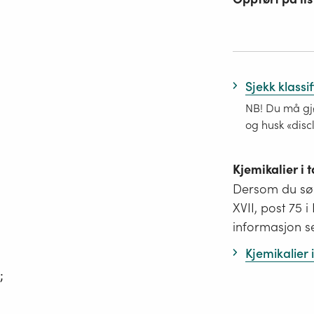
Sjekk klassi
NB! Du må gjø
og husk «disc
Kjemikalier i
Dersom du søk
XVII, post 75 
informasjon s
Kjemikalier
;