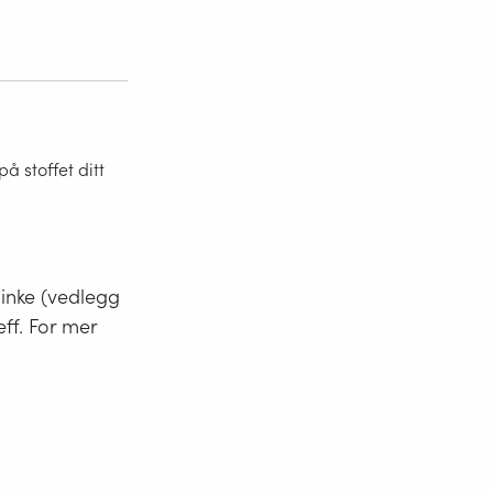
 stoffet ditt
minke (vedlegg
eff. For mer