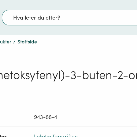
Søk
dukter
/
Stoffside
etoksyfenyl)-3-buten-2-o
943-88-4
ter
Leketøyforskriften