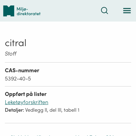
Tilbake
Søk
til
forsiden
citral
Stoff
CAS-nummer
5392-40-5
Oppført på lister
Leketøyforskriften
Detaljer:
Vedlegg II, del III, tabell 1