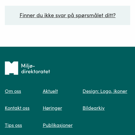
Finner du ikke svar på spørsmålet ditt?
Ditt spørsmål*
Tilbake
til
Om oss
Aktuelt
Design: Logo, ikoner
forsiden
Spør oss
Kontakt oss
Høringer
Bildearkiv
Når du skriver spørsmålet ditt, gjør vi et
Tips oss
Publikasjoner
søk og viser deg vår mest relevante
informasjon.