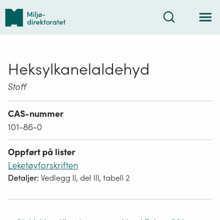
Tilbake
Søk
til
forsiden
Heksylkanelaldehyd
Stoff
CAS-nummer
101-86-0
Oppført på lister
Leketøyforskriften
Detaljer:
Vedlegg II, del III, tabell 2