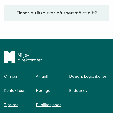
Finner du ikke svar på spørsmålet ditt?
Ditt spørsmål*
Tilbake
til
Om oss
Aktuelt
Design: Logo, ikoner
forsiden
Spør oss
Kontakt oss
Høringer
Bildearkiv
Når du skriver spørsmålet ditt, gjør vi et
Tips oss
Publikasjoner
søk og viser deg vår mest relevante
informasjon.