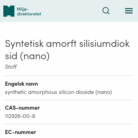
Tilbake
Søk
til
forsiden
Syntetisk amorft silisiumdiok
sid (nano)
Stoff
Engelsk navn
synthetic amorphous silicon dioxide (nano)
CAS-nummer
112926-00-8
EC-nummer