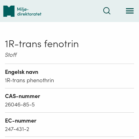
Tilbake
Søk
til
forsiden
1R-trans fenotrin
Stoff
Engelsk navn
1R-trans phenothrin
CAS-nummer
26046-85-5
EC-nummer
247-431-2