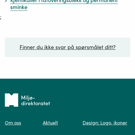
Kjemikalier i tatoveringsblekk og permanent
sminke
;
Finner du ikke svar på spørsmålet ditt?
Ditt spørsmål*
Tilbake
til
Om oss
Aktuelt
Design: Logo, ikoner
forsiden
Spør oss