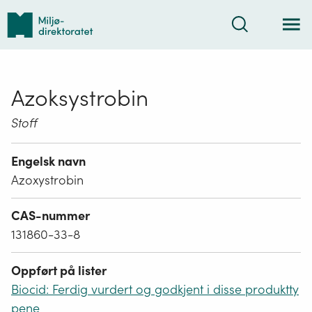
Tilbake
Søk
til
forsiden
Azoksystrobin
Stoff
Engelsk navn
Azoxystrobin
CAS-nummer
131860-33-8
Oppført på lister
Biocid: Ferdig vurdert og godkjent i disse produktty
pene