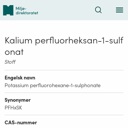
Tilbake
Søk
til
forsiden
Kalium perfluorheksan-1-sulf
onat
Stoff
Engelsk navn
Potassium perfluorohexane-1-sulphonate
Synonymer
PFHxSK
CAS-nummer