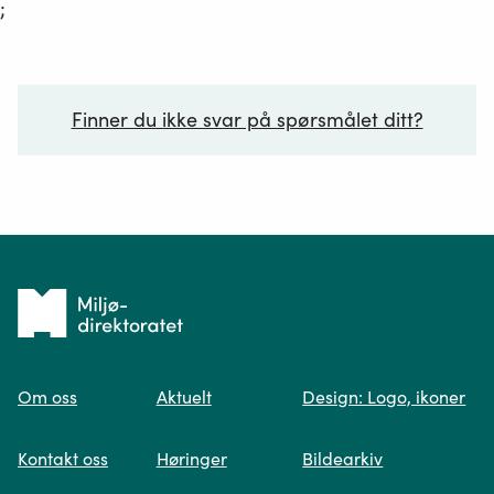
;
Finner du ikke svar på spørsmålet ditt?
Ditt spørsmål*
Tilbake
til
Om oss
Aktuelt
Design: Logo, ikoner
forsiden
Spør oss
Kontakt oss
Høringer
Bildearkiv