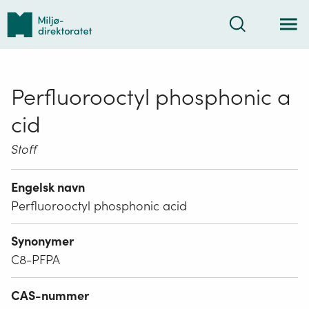
Tilbake
Søk
til
forsiden
Perfluorooctyl phosphonic a
cid
Stoff
Engelsk navn
Perfluorooctyl phosphonic acid
Synonymer
C8-PFPA
CAS-nummer