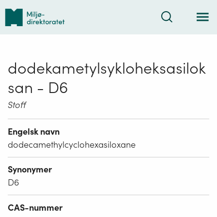
Tilbake
Søk
til
forsiden
dodekametylsykloheksasilok
san - D6
Stoff
Engelsk navn
dodecamethylcyclohexasiloxane
Synonymer
D6
CAS-nummer