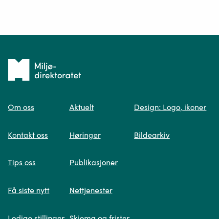
Ditt spørsmål*
Tilbake
til
Om oss
Aktuelt
Design: Logo, ikoner
forsiden
Spør oss
Kontakt oss
Høringer
Bildearkiv
Når du skriver spørsmålet ditt, gjør vi et
Tips oss
Publikasjoner
søk og viser deg vår mest relevante
informasjon.
Få siste nytt
Nettjenester
Ledige stillinger
Skjema og frister