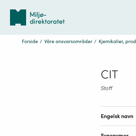
Tilbake
til
forsiden
Forside
/
Våre ansvarsområder
/
Kjemikalier, pro
CIT
Stoff
Engelsk navn
Synonymer