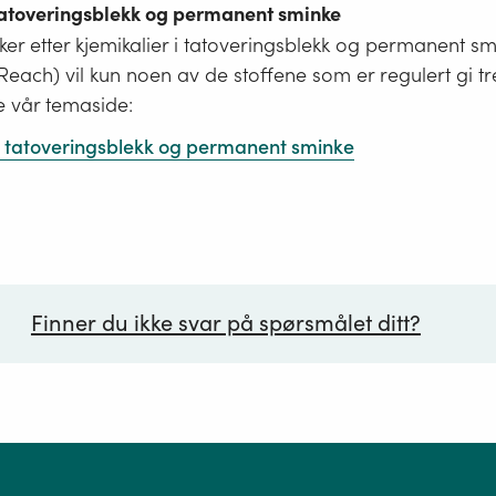
 tatoveringsblekk og permanent sminke
er etter kjemikalier i tatoveringsblekk og permanent s
i Reach) vil kun noen av de stoffene som er regulert gi tr
e vår temaside:
 i tatoveringsblekk og permanent sminke
Finner du ikke svar på spørsmålet ditt?
ørsmål*