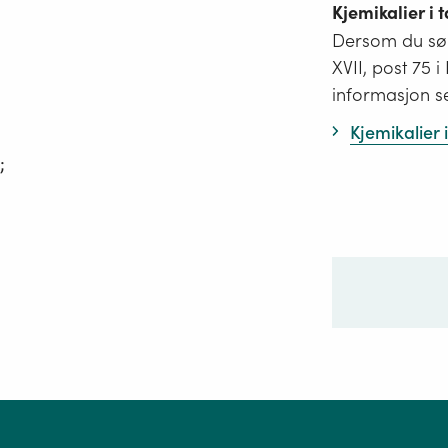
Kjemikalier i
Dersom du søk
XVII, post 75 
informasjon s
Kjemikalier
;
Ditt sp