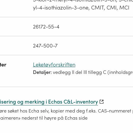
yl-4-isothiazolin-3-one, CMIT, CMI, MCI
26172-55-4
247-500-7
ter
Leketøyforskriften
Detaljer:
vedlegg II del III tillegg C (innholdsg
fisering og merking i Echas C&L-inventory
re søket hos Echa selv, kopier med deg f.eks. CAS-nummeret på
laimeren» nederst til høyre på Echas side