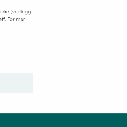
minke (vedlegg
eff. For mer