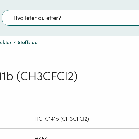
Søk
dukter
/
Stoffside
1b (CH3CFCl2)
HCFC141b (CH3CFCl2)
HKFK