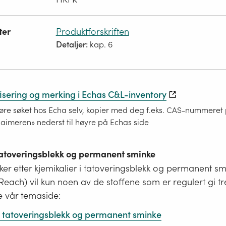
ter
Produktforskriften
Detaljer:
kap. 6
fisering og merking i Echas C&L-inventory
re søket hos Echa selv, kopier med deg f.eks. CAS-nummeret på
laimeren» nederst til høyre på Echas side
 tatoveringsblekk og permanent sminke
er etter kjemikalier i tatoveringsblekk og permanent s
i Reach) vil kun noen av de stoffene som er regulert gi tr
e vår temaside:
 i tatoveringsblekk og permanent sminke