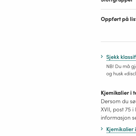
Oppført på lis
Sjekk klassi
NB! Du må gjø
og husk «disc
Kjemikalier i
Dersom du søk
XVII, post 75 
informasjon s
Kjemikalier