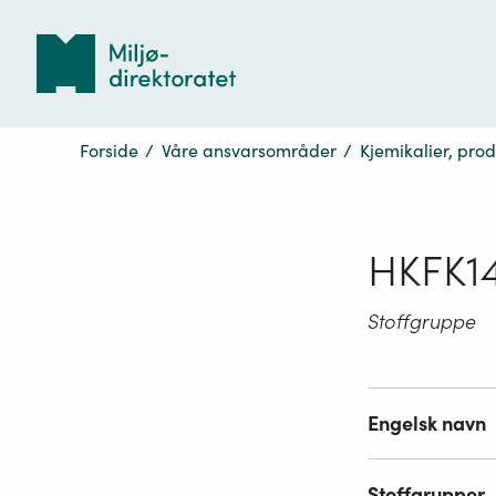
Tilbake
til
forsiden
Forside
/
Våre ansvarsområder
/
Kjemikalier, pro
HKFK14
Stoffgruppe
Engelsk navn
Stoffgrupper