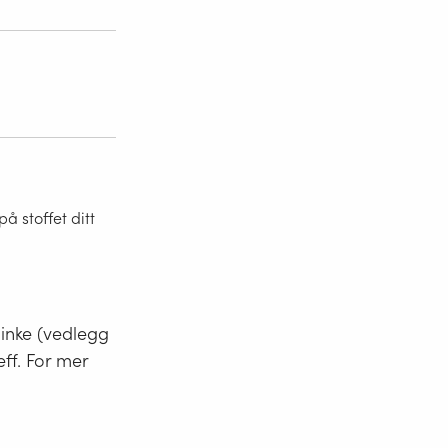
 stoffet ditt
minke (vedlegg
eff. For mer