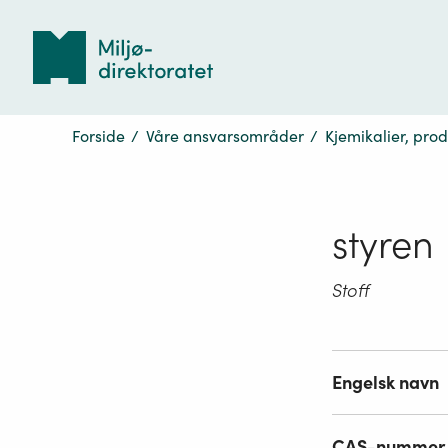
Tilbake
til
forsiden
Forside
/
Våre ansvarsområder
/
Kjemikalier, pro
styren
Stoff
Engelsk navn
CAS-nummer