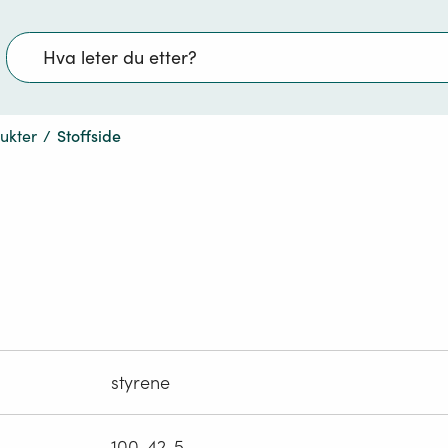
Søk
dukter
/
Stoffside
styrene
100-42-5