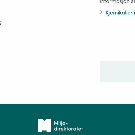
informasjon s
Kjemikalier
;
Ditt sp
Tilbake