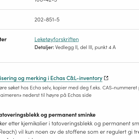
202-851-5
ter
Leketøyforskriften
Detaljer:
Vedlegg II, del III, punkt 4 A
fisering og merking i Echas C&L-inventory
re søket hos Echa selv, kopier med deg f.eks. CAS-nummeret på
laimeren» nederst til høyre på Echas side
 tatoveringsblekk og permanent sminke
er etter kjemikalier i tatoveringsblekk og permanent s
i Reach) vil kun noen av de stoffene som er regulert gi tr