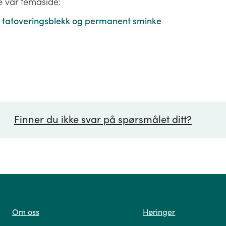
e vår temaside:
 i tatoveringsblekk og permanent sminke
Finner du ikke svar på spørsmålet ditt?
ørsmål*
Om oss
Høringer