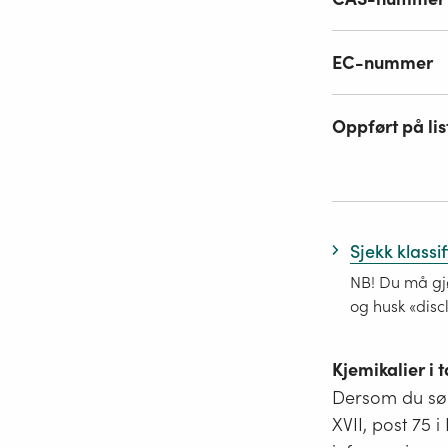
EC-nummer
Oppført på lis
Sjekk klassi
NB! Du må gjø
og husk «disc
Kjemikalier i
Dersom du søk
XVII, post 75 