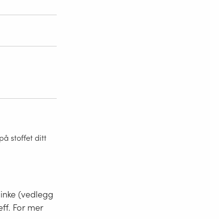
 stoffet ditt
minke (vedlegg
eff. For mer