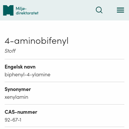
Tilbake
Søk
til
forsiden
4-aminobifenyl
Stoff
Engelsk navn
biphenyl-4-ylamine
Synonymer
xenylamin
CAS-nummer
92-67-1