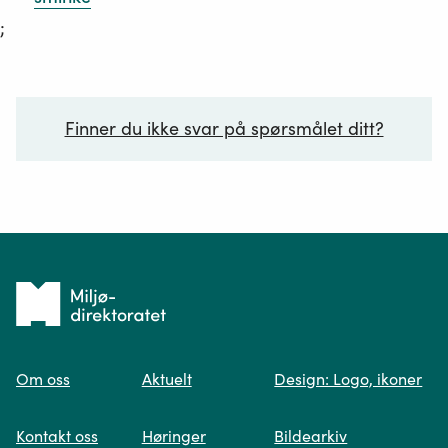
;
Finner du ikke svar på spørsmålet ditt?
Ditt spørsmål*
Tilbake
til
Om oss
Aktuelt
Design: Logo, ikoner
forsiden
Spør oss
Kontakt oss
Høringer
Bildearkiv