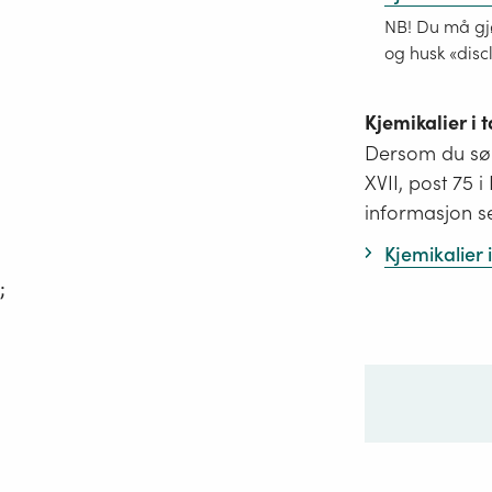
NB! Du må gjø
og husk «disc
Kjemikalier i
Dersom du søk
XVII, post 75 
informasjon s
Kjemikalier
;