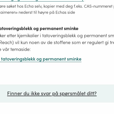
re søket hos Echa selv, kopier med deg f.eks. CAS-nummeret på
laimeren» nederst til høyre på Echas side
 tatoveringsblekk og permanent sminke
er etter kjemikalier i tatoveringsblekk og permanent s
i Reach) vil kun noen av de stoffene som er regulert gi tr
e vår temaside:
 i tatoveringsblekk og permanent sminke
Finner du ikke svar på spørsmålet ditt?