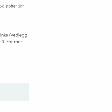
 stoffet ditt
minke (vedlegg
eff. For mer