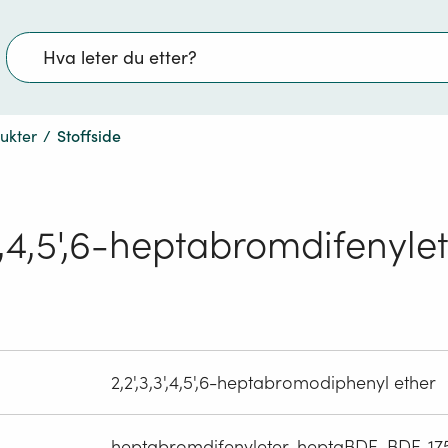
Søk
dukter
/
Stoffside
3',4,5',6-heptabromdifenyle
2,2',3,3',4,5',6-heptabromodiphenyl ether
heptabromdifenyleter, heptaBDE, BDE-175,