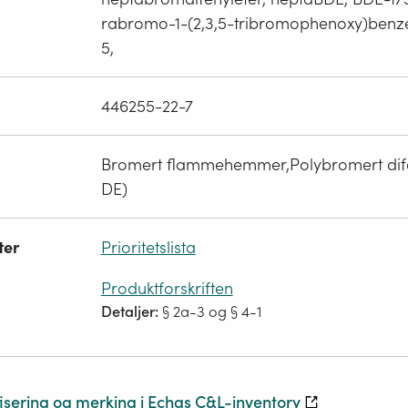
rabromo-1-(2,3,5-tribromophenoxy)benze
5,
446255-22-7
Bromert flammehemmer,Polybromert dife
DE)
ter
Prioritetslista
Produktforskriften
Detaljer:
§ 2a-3 og § 4-1
fisering og merking i Echas C&L-inventory