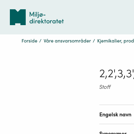
Tilbake
til
forsiden
Forside
/
Våre ansvarsområder
/
Kjemikalier, pro
2,2',3,
Stoff
Engelsk navn
Synonymer