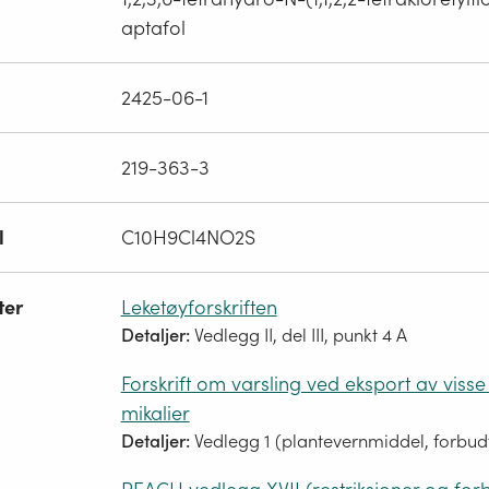
aptafol
2425-06-1
219-363-3
l
C10H9Cl4NO2S
ter
Leketøyforskriften
Detaljer:
Vedlegg II, del III, punkt 4 A
Forskrift om varsling ved eksport av visse 
mikalier
Detaljer:
Vedlegg 1 (plantevernmiddel, forbud