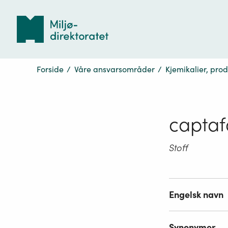
Tilbake
til
forsiden
Forside
/
Våre ansvarsområder
/
Kjemikalier, pro
captaf
Stoff
Engelsk navn
Synonymer