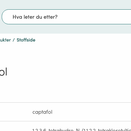
Søk
dukter
/
Stoffside
ol
captafol
1,2,3,6-tetrahydro-N-(1,1,2,2-tetrakloretyltio