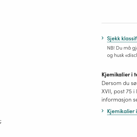
Sjekk klassi
NB! Du må gjø
og husk «disc
Kjemikalier i
Dersom du søk
XVII, post 75 
informasjon s
Kjemikalier
;