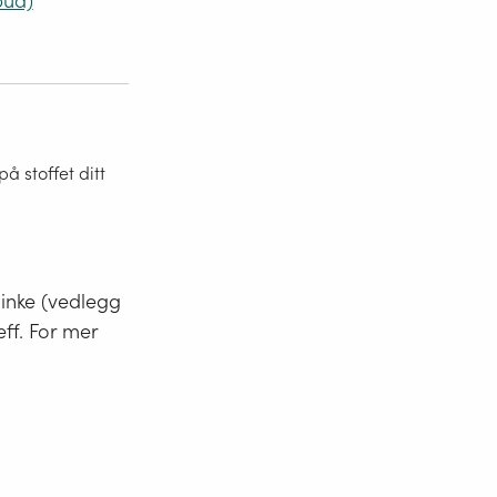
bud)
 stoffet ditt
minke (vedlegg
eff. For mer