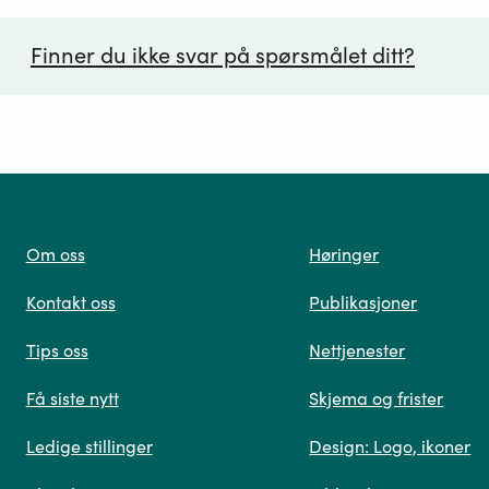
Finner du ikke svar på spørsmålet ditt?
ørsmål*
Om oss
Høringer
Kontakt oss
Publikasjoner
 oss
Tips oss
Nettjenester
Få siste nytt
Skjema og frister
Ledige stillinger
Design: Logo, ikoner
Når du skriver spørsmålet ditt, gjør vi et søk og viser