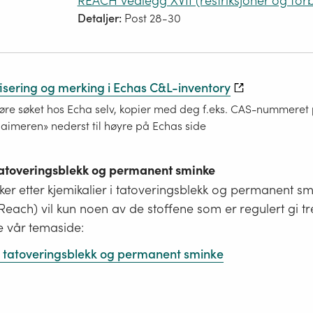
REACH vedlegg XVII (restriksjoner og for
Detaljer:
Post 28-30
fisering og merking i Echas C&L-inventory
re søket hos Echa selv, kopier med deg f.eks. CAS-nummeret på
laimeren» nederst til høyre på Echas side
 tatoveringsblekk og permanent sminke
er etter kjemikalier i tatoveringsblekk og permanent s
i Reach) vil kun noen av de stoffene som er regulert gi tr
e vår temaside:
 i tatoveringsblekk og permanent sminke