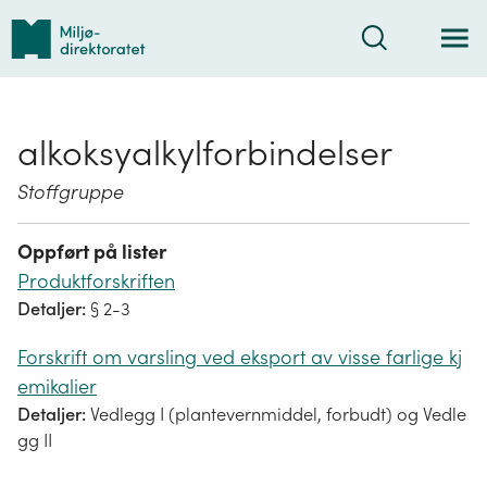
Tilbake
Søk
til
forsiden
alkoksyalkylforbindelser
Stoffgruppe
Oppført på lister
Produktforskriften
Detaljer:
§ 2-3
Forskrift om varsling ved eksport av visse farlige kj
emikalier
Detaljer:
Vedlegg I (plantevernmiddel, forbudt) og Vedle
gg II