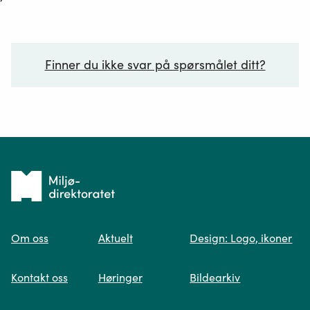
Finner du ikke svar på spørsmålet ditt?
Ditt spørsmål*
Tilbake
til
Om oss
Aktuelt
Design: Logo, ikoner
forsiden
Spør oss
Kontakt oss
Høringer
Bildearkiv
Når du skriver spørsmålet ditt, gjør vi et