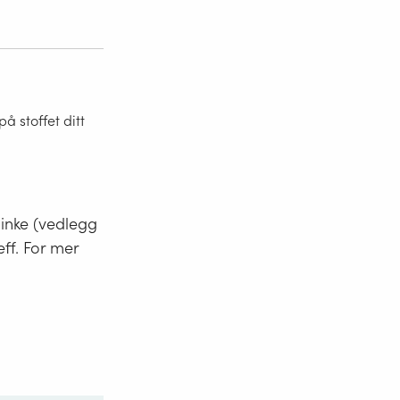
 stoffet ditt
minke (vedlegg
eff. For mer