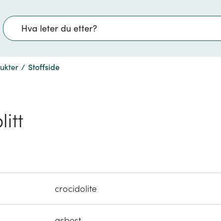
Søk
dukter
/
Stoffside
litt
crocidolite
asbest