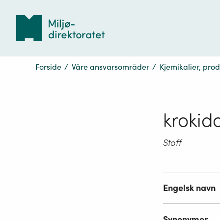
Tilbake
til
forsiden
Forside
/
Våre ansvarsområder
/
Kjemikalier, pro
krokido
Stoff
Engelsk navn
Synonymer