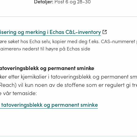
Detaljer:
Post 6 og 28-30
fisering og merking i Echas C&L-inventory
re søket hos Echa selv, kopier med deg f.eks. CAS-nummeret på
laimeren» nederst til høyre på Echas side
 tatoveringsblekk og permanent sminke
er etter kjemikalier i tatoveringsblekk og permanent s
i Reach) vil kun noen av de stoffene som er regulert gi tr
e vår temaside:
 i tatoveringsblekk og permanent sminke