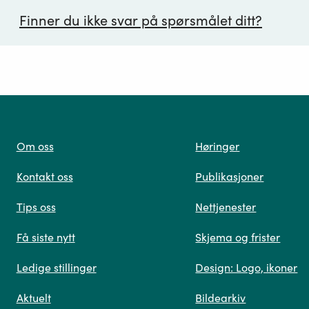
Finner du ikke svar på spørsmålet ditt?
ørsmål*
Om oss
Høringer
Kontakt oss
Publikasjoner
 oss
Tips oss
Nettjenester
Få siste nytt
Skjema og frister
Ledige stillinger
Design: Logo, ikoner
Når du skriver spørsmålet ditt, gjør vi et søk og viser
Aktuelt
Bildearkiv
deg vår mest relevante informasjon.