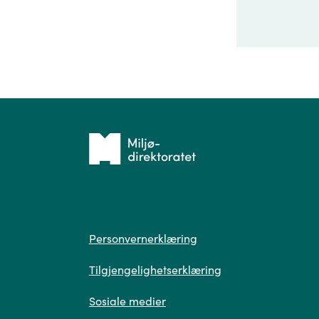
Ditt sp
Tilbake
til
forsiden
Spør
Personvern
Personvernerklæring
Tilgjengelighetserklæring
Sosiale medier