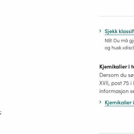
Sjekk klassi
NB! Du må gjø
og husk «disc
Kjemikalier i
Dersom du søk
XVII, post 75 
informasjon s
Kjemikalier
;