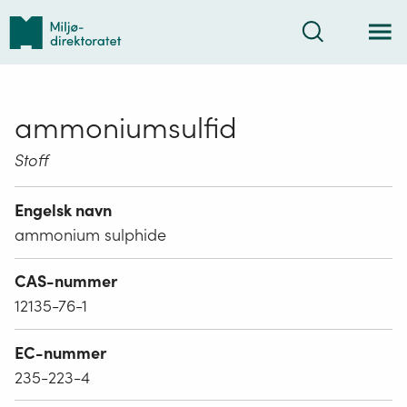
Tilbake
Søk
til
forsiden
ammoniumsulfid
Stoff
Engelsk navn
ammonium sulphide
CAS-nummer
12135-76-1
EC-nummer
235-223-4