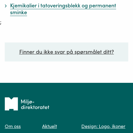
Kjemikalier i tatoveringsblekk og permanent
sminke
;
Finner du ikke svar på spørsmålet ditt?
Ditt spørsmål*
Tilbake
til
Om oss
Aktuelt
Design: Logo, ikoner
forsiden
Spør oss