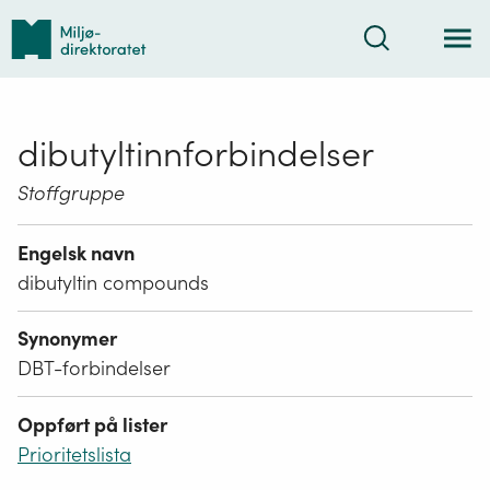
Tilbake
Søk
til
forsiden
dibutyltinnforbindelser
Stoffgruppe
Engelsk navn
dibutyltin compounds
Synonymer
DBT-forbindelser
Oppført på lister
Prioritetslista