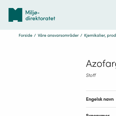
Tilbake
til
forsiden
Forside
/
Våre ansvarsområder
/
Kjemikalier, pro
Azofar
Stoff
Engelsk navn
Synonymer