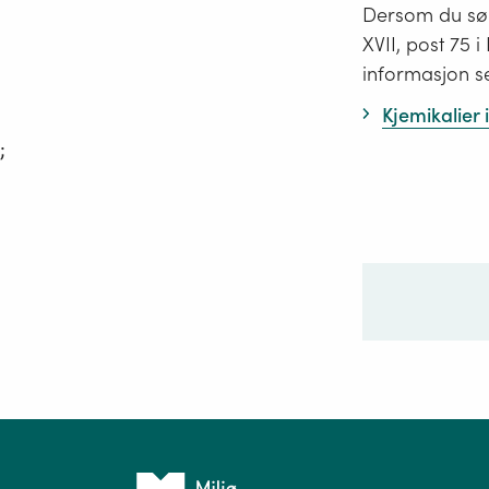
Dersom du søk
XVII, post 75 
informasjon s
Kjemikalier
;
Ditt sp
Tilbake