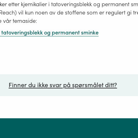
er etter kjemikalier i tatoveringsblekk og permanent s
i Reach) vil kun noen av de stoffene som er regulert gi tr
e vår temaside:
 i tatoveringsblekk og permanent sminke
Finner du ikke svar på spørsmålet ditt?
ørsmål*