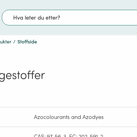
Søk
dukter
/
Stoffside
gestoffer
Azocolourants and Azodyes
CAS: 97-56-3, EC: 202-591-2