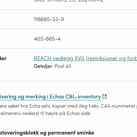
118685-33-9
405-665-4
ter
REACH vedlegg XVII (restriksjoner og for
Detaljer:
Post 43
fisering og merking i Echas C&L-inventory
re søket hos Echa selv, kopier med deg f.eks. CAS-nummeret på
laimeren» nederst til høyre på Echas side
 tatoveringsblekk og permanent sminke