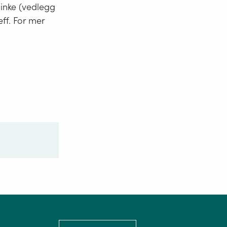
minke (vedlegg
eff. For mer
Language: