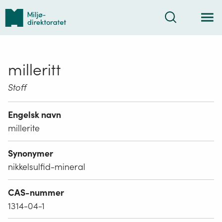
Tilbake
Søk
til
forsiden
milleritt
Stoff
Engelsk navn
millerite
Synonymer
nikkelsulfid-mineral
CAS-nummer
1314-04-1