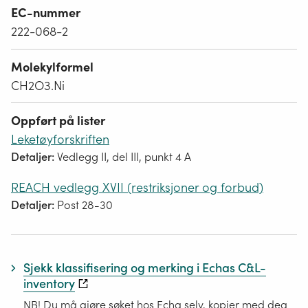
EC-nummer
222-068-2
Molekylformel
CH2O3.Ni
Oppført på lister
Leketøyforskriften
Detaljer:
Vedlegg II, del III, punkt 4 A
REACH vedlegg XVII (restriksjoner og forbud)
Detaljer:
Post 28-30
Sjekk klassifisering og merking i Echas C&L-
inventory
NB! Du må gjøre søket hos Echa selv, kopier med deg