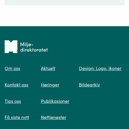
Ditt spørsmål*
Tilbake
til
Om oss
Aktuelt
Design: Logo, ikoner
forsiden
Spør oss
Kontakt oss
Høringer
Bildearkiv
Når du skriver spørsmålet ditt, gjør vi et
Tips oss
Publikasjoner
søk og viser deg vår mest relevante
informasjon.
Få siste nytt
Nettjenester