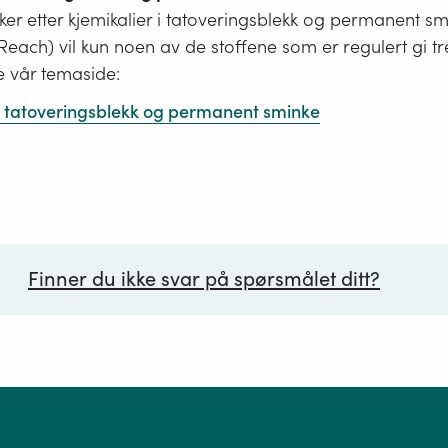
er etter kjemikalier i tatoveringsblekk og permanent s
i Reach) vil kun noen av de stoffene som er regulert gi tr
e vår temaside:
 i tatoveringsblekk og permanent sminke
Finner du ikke svar på spørsmålet ditt?
ørsmål*