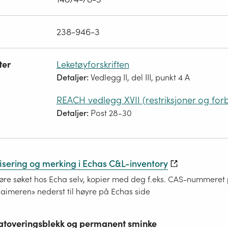
238-946-3
ter
Leketøyforskriften
Detaljer:
Vedlegg II, del III, punkt 4 A
REACH vedlegg XVII (restriksjoner og for
Detaljer:
Post 28-30
fisering og merking i Echas C&L-inventory
re søket hos Echa selv, kopier med deg f.eks. CAS-nummeret på
laimeren» nederst til høyre på Echas side
 tatoveringsblekk og permanent sminke