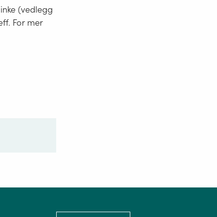
minke (vedlegg
eff. For mer