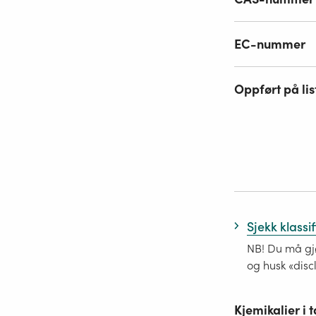
EC-nummer
Oppført på lis
Sjekk klassi
NB! Du må gjø
og husk «disc
Kjemikalier i