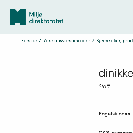
Tilbake
til
forsiden
Forside
/
Våre ansvarsområder
/
Kjemikalier, pro
dinikk
Stoff
Engelsk navn
CAS-nummer