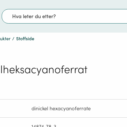
Søk
dukter
/
Stoffside
elheksacyanoferrat
dinickel hexacyanoferrate
14874-78-3