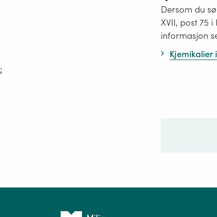
Dersom du søk
XVII, post 75 
informasjon s
Kjemikalier
;
Ditt sp
Tilbake