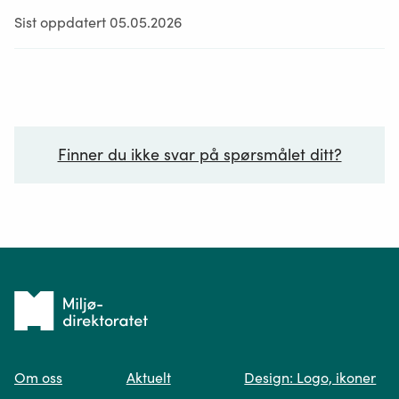
Sist oppdatert 05.05.2026
Finner du ikke svar på spørsmålet ditt?
Ditt spørsmål*
Tilbake
til
Om oss
Aktuelt
Design: Logo, ikoner
forsiden
Spør oss