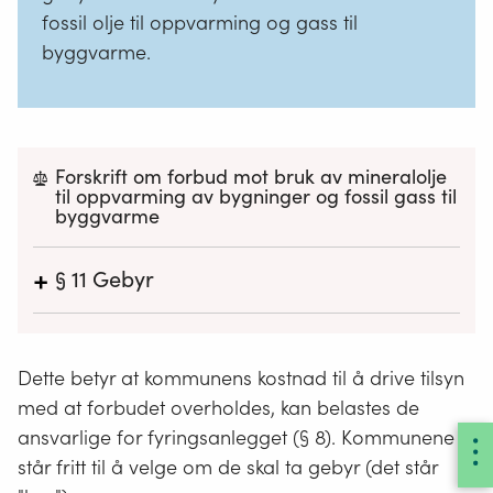
fossil olje til oppvarming og gass til
byggvarme.
Forskrift om forbud mot bruk av mineralolje
til oppvarming av bygninger og fossil gass til
byggvarme
+
§ 11
Gebyr
Kommunen kan fastsette forskrift om gebyr for
kontrolltiltak som gjennomføres for å sikre at
Dette betyr at kommunens kostnad til å drive tilsyn
bestemmelsene i denne forskriften blir fulgt.
Gebyrene skal samlet ikke overstige kommunens
med at forbudet overholdes, kan belastes de
kostnader. Gebyret er tvangsgrunnlag for utlegg.
ansvarlige for fyringsanlegget (§ 8). Kommunene
står fritt til å velge om de skal ta gebyr (det står
Hentet fra Lovdata -
Forskrift om forbud mot bruk