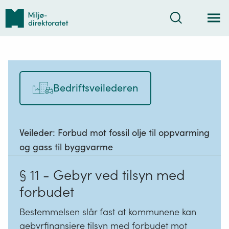
Tilbake
Søk
til
forsiden
Bedriftsveilederen
Veileder:
Forbud mot fossil olje til oppvarming
og gass til byggvarme
§ 11 - Gebyr ved tilsyn med
forbudet
Bestemmelsen slår fast at kommunene kan
gebyrfinansiere tilsyn med forbudet mot