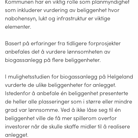
FoU-miljøer på Helgeland
Kommunen har en viktig rolle som planmyndighet
som inkluderer vurdering av beliggenhet hvor
Prosjektet har fem medeiere:
nabohensyn, lukt og infrastruktur er viktige
Søndre Helgeland Miljøverk IKS (SHMIL)
elementer.
LetSea AS
Basert på erfaringer fra tidligere forprosjekter
BioMiljø AS
anbefales det å vurdere lønnsomheten av
Nordland Bondelag
biogassanlegg på flere beliggenheter.
Skognæringsforum Nordland
Alstahaug kommune og Sentrum næringshage
I mulighetsstudien for biogassanlegg på Helgeland
er prosjektpartnere, mens prosjektet ledes av
vurderte de ulike beliggenheter for anlegget.
Norsk Institutt for Bioøkonomi (NIBIO) på Tjøtta.
Istedenfor å anbefale én beliggenhet presenterte
de heller alle plasseringer som i større eller mindre
Prosjektet har også koblet til seg flere
grad var lønnsomme. Ved å ikke låse seg til én
kompetansemiljøer og kontakter i perioden:
beliggenhet ville de få mer spillerom overfor
investorer når de skulle skaffe midler til å realisere
Sandnessjøen Fjernvarmeanlegg
anlegget.
EcoPro biogassanlegg