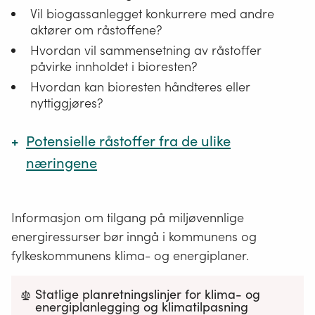
Vil biogassanlegget konkurrere med andre
aktører om råstoffene?
Hvordan vil sammensetning av råstoffer
påvirke innholdet i bioresten?
Hvordan kan bioresten håndteres eller
nyttiggjøres?
Potensielle råstoffer fra de ulike
næringene
De ulike næringene har gjerne oversikt over
Informasjon om tilgang på miljøvennlige
hvilke råstoffer som er tilgjengelige i regionen.
energiressurser bør inngå i kommunens og
Tabellen er ikke uttømmende.
fylkeskommunens klima- og energiplaner.
Næring
Råstoff
Statlige planretningslinjer for klima- og
energiplanlegging og klimatilpasning