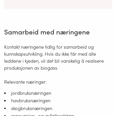
Landbruksnæringen
Husdyrgjødsel
Avløpsslam
Slakteriavfall
Avfallsprodukter fra
Samarbeid med næringene
meierinæringen
Kontakt næringene tidlig for samarbeid og
Havbruksnæringen
Fiskeslam
kunnskapsutvikling. Hvis du ikke får med alle
leddene i kjeden, vil det bli vanskelig å realisere
Fiskeensilasje
produksjonen av biogass.
Slakteriavfall
Relevante næringer:
Skogbruksnæringen
Trevirke
jordbruksnæringen
Kompost
havbruksnæringen
skogbruksnæringen
Renovasjon- og
Matavfall
renovasjon- og avfallsselskap