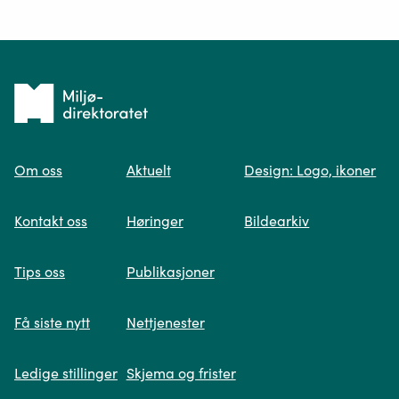
Ditt spørsmål*
Tilbake
til
Om oss
Aktuelt
Design: Logo, ikoner
forsiden
Spør oss
Kontakt oss
Høringer
Bildearkiv
Når du skriver spørsmålet ditt, gjør vi et
Tips oss
Publikasjoner
søk og viser deg vår mest relevante
informasjon.
Få siste nytt
Nettjenester
Ledige stillinger
Skjema og frister