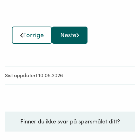
Greve biogassanlegg
NORSØK
NIBIO Tingvoll og NIBIO Ås
Forrige
Neste
Østfoldforskning har hatt ansvar for
bedriftsøkonomisk analyse.
Les mer om prosjektet hos NIBIO
Sist oppdatert 10.05.2026
Last ned mulighetsstudien (.pdf)
Lukk
Finner du ikke svar på spørsmålet ditt?