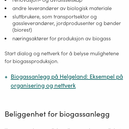
avfallsselskap
Avløpsslam
andre leverandører av biologisk materiale
sluttbrukere, som transportsektor og
Andre leverandører
Våtorganisk matavfall fra
gassleverandører, jordprodusenter og bønder
av biologisk
restauranter og kantiner
(biorest)
materiale
næringsaktører for produksjon av biogass
Noen avfallstyper kan gi
Start dialog og nettverk for å belyse mulighetene
avfallsbehandlingsanlegget inntekter i form av
for biogassproduksjon.
gate fee. Det er prisen avfallseieren betaler ved
levering til avfallsbehandlingsanlegget.
Biogassanlegg på Helgeland: Eksempel på
organisering og nettverk
Lukk
Prosjektet er et samarbeid mellom:
næringen
Beliggenhet for biogassanlegg
forvaltningen