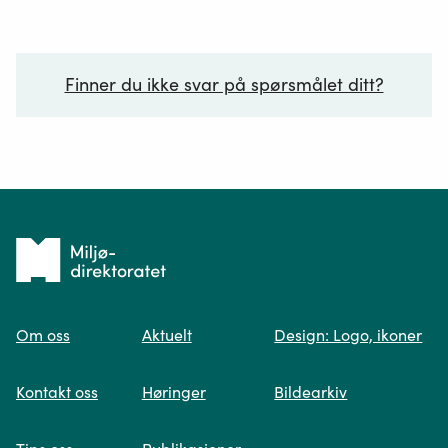
Finner du ikke svar på spørsmålet ditt?
Ditt spørsmål*
Tilbake
til
Om oss
Aktuelt
Design: Logo, ikoner
forsiden
Spør oss
Kontakt oss
Høringer
Bildearkiv
Når du skriver spørsmålet ditt, gjør vi et