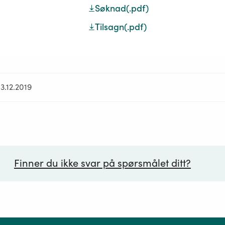
Søknad
(.pdf)
Tilsagn
(.pdf)
3.12.2019
Finner du ikke svar på spørsmålet ditt?
ørsmål*