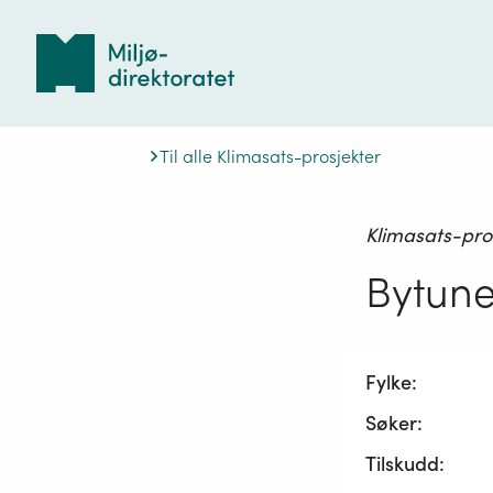
Tilbake
til
forsiden
Til alle Klimasats-prosjekter
Klimasats-pro
Bytune
Fylke:
Søker:
Tilskudd: