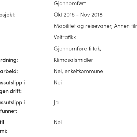
Gjennomført
osjekt:
Okt 2016 - Nov 2018
Mobilitet og reisevaner, Annen til
Veitrafikk
Gjennomføre tiltak,
ordning:
Klimasatsmidler
rbeid:
Nei, enkeltkommune
ssutslipp i
Nei
n drift:
ssutslipp i
Ja
unnet:
il
Nei
mi: