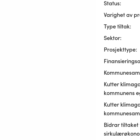
Status:
Varighet av pr
Type tiltak:
Sektor:
Prosjekttype:
Finansierings
Kommunesama
Kutter klimaga
kommunens ege
Kutter klimaga
kommunesamf
Bidrar tiltaket t
sirkulærøkono