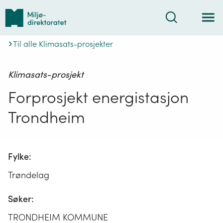
Tilbake
Søk
til
forsiden
Til alle Klimasats-prosjekter
Klimasats-prosjekt
Forprosjekt energistasjon
Trondheim
Fylke:
Trøndelag
Søker:
TRONDHEIM KOMMUNE