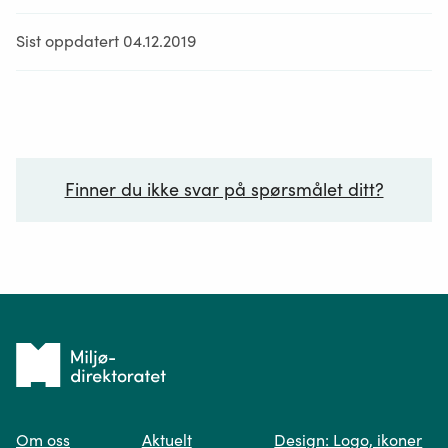
Sist oppdatert 04.12.2019
Finner du ikke svar på spørsmålet ditt?
Ditt spørsmål*
Tilbake
til
Om oss
Aktuelt
Design: Logo, ikoner
forsiden