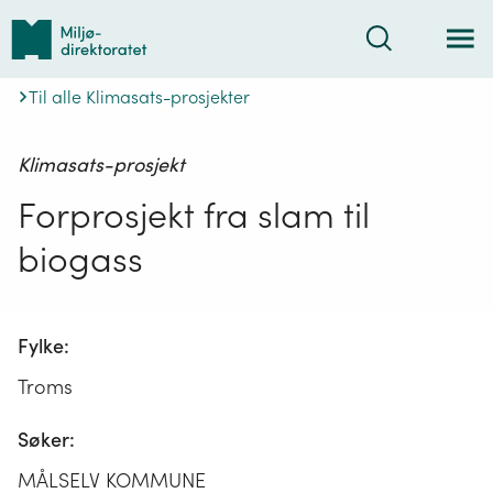
Tilbake
Søk
til
forsiden
Til alle Klimasats-prosjekter
Klimasats-prosjekt
Forprosjekt fra slam til
biogass
Fylke:
Troms
Søker:
MÅLSELV KOMMUNE