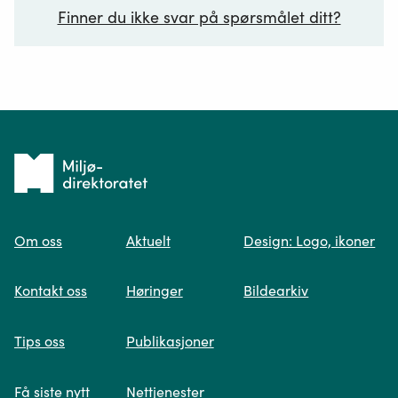
Finner du ikke svar på spørsmålet ditt?
Ditt spørsmål*
Tilbake
til
Om oss
Aktuelt
Design: Logo, ikoner
forsiden
Spør oss
Kontakt oss
Høringer
Bildearkiv
Når du skriver spørsmålet ditt, gjør vi et
Tips oss
Publikasjoner
søk og viser deg vår mest relevante
informasjon.
Få siste nytt
Nettjenester