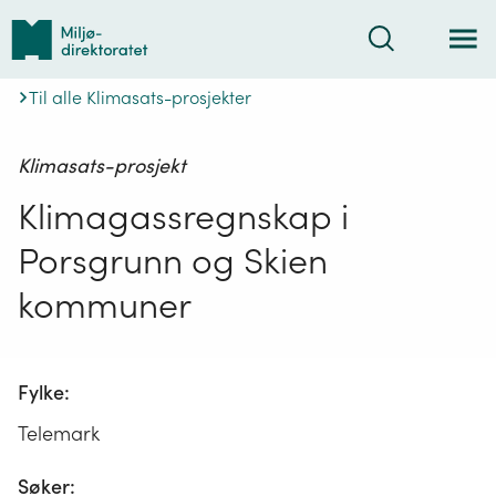
Tilbake
Søk
til
forsiden
Til alle Klimasats-prosjekter
Klimasats-prosjekt
Klimagassregnskap i
Porsgrunn og Skien
kommuner
Fylke:
Telemark
Søker: