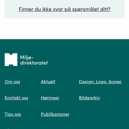
Finner du ikke svar på spørsmålet ditt?
Ditt spørsmål*
Tilbake
til
Om oss
Aktuelt
Design: Logo, ikoner
forsiden
Spør oss
Kontakt oss
Høringer
Bildearkiv
Når du skriver spørsmålet ditt, gjør vi et
Tips oss
Publikasjoner
søk og viser deg vår mest relevante
informasjon.