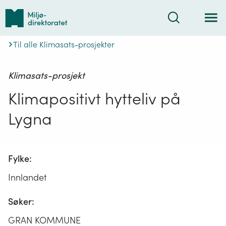
Tilbake
Søk
til
forsiden
Til alle Klimasats-prosjekter
Klimasats-prosjekt
Klimapositivt hytteliv på
Lygna
Fylke:
Innlandet
Søker:
GRAN KOMMUNE