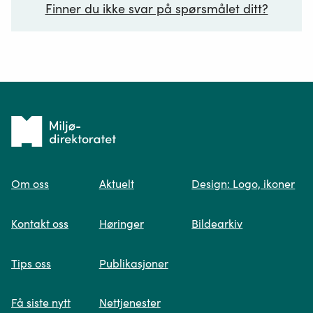
Finner du ikke svar på spørsmålet ditt?
Ditt spørsmål*
Tilbake
til
Om oss
Aktuelt
Design: Logo, ikoner
forsiden
Spør oss
Kontakt oss
Høringer
Bildearkiv
Når du skriver spørsmålet ditt, gjør vi et
Tips oss
Publikasjoner
søk og viser deg vår mest relevante
informasjon.
Få siste nytt
Nettjenester