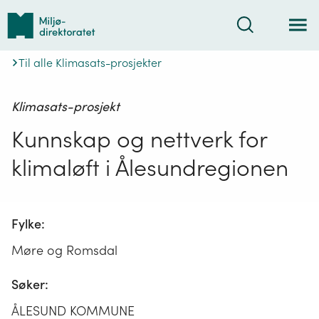
Tilbake
Søk
til
forsiden
Til alle Klimasats-prosjekter
Klimasats-prosjekt
Kunnskap og nettverk for
klimaløft i Ålesundregionen
Fylke:
Møre og Romsdal
Søker:
ÅLESUND KOMMUNE