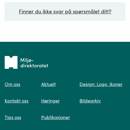
Finner du ikke svar på spørsmålet ditt?
Ditt spørsmål*
Tilbake
til
Om oss
Aktuelt
Design: Logo, ikoner
forsiden
Spør oss
Kontakt oss
Høringer
Bildearkiv
Når du skriver spørsmålet ditt, gjør vi et
Tips oss
Publikasjoner
søk og viser deg vår mest relevante
informasjon.