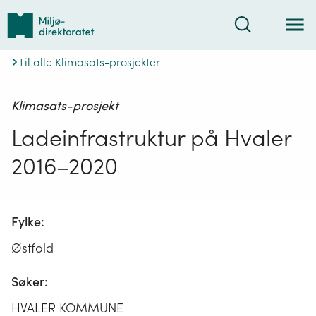
Tilbake
Søk
til
forsiden
Til alle Klimasats-prosjekter
Klimasats-prosjekt
Ladeinfrastruktur på Hvaler
2016–2020
Fylke:
Østfold
Søker:
HVALER KOMMUNE