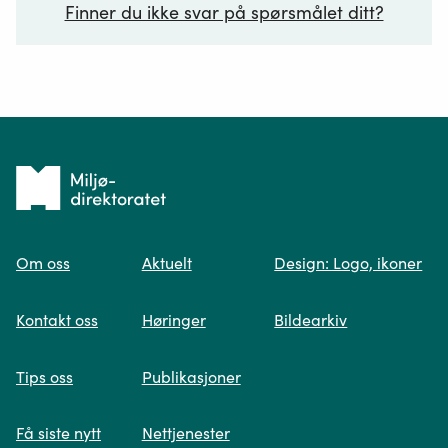
Finner du ikke svar på spørsmålet ditt?
Ditt spørsmål*
Tilbake
til
Om oss
Aktuelt
Design: Logo, ikoner
forsiden
Spør oss
Kontakt oss
Høringer
Bildearkiv
Når du skriver spørsmålet ditt, gjør vi et
Tips oss
Publikasjoner
søk og viser deg vår mest relevante
informasjon.
Få siste nytt
Nettjenester