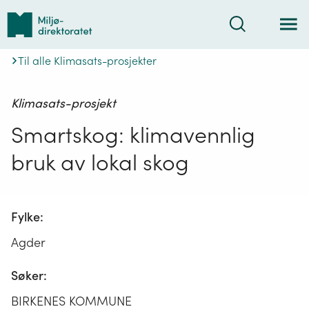
Tilbake
Søk
til
forsiden
Til alle Klimasats-prosjekter
Klimasats-prosjekt
Smartskog: klimavennlig
bruk av lokal skog
Fylke:
Agder
Søker:
BIRKENES KOMMUNE