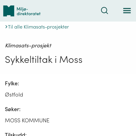
Tilbake
Søk
til
forsiden
Til alle Klimasats-prosjekter
Klimasats-prosjekt
Sykkeltiltak i Moss
Fylke:
Østfold
Søker:
MOSS KOMMUNE
Tilskudd: