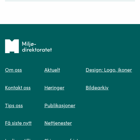
Ditt spørsmål*
Tilbake
til
Om oss
Aktuelt
Design: Logo, ikoner
forsiden
Spør oss
Kontakt oss
Høringer
Bildearkiv
Når du skriver spørsmålet ditt, gjør vi et
Tips oss
Publikasjoner
søk og viser deg vår mest relevante
informasjon.
Få siste nytt
Nettjenester