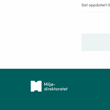
Sist oppdatert 0
Ditt sp
Tilbake
til
forsiden
Spør