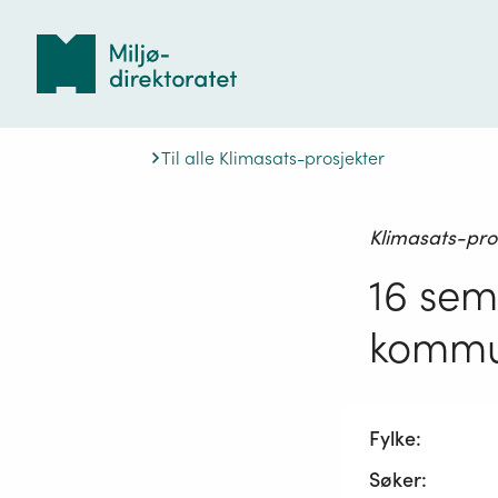
Tilbake
til
forsiden
Til alle Klimasats-prosjekter
Klimasats-pro
16 sem
komm
Fylke:
Søker: