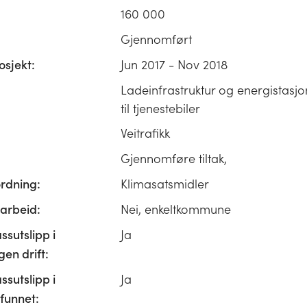
160 000
Gjennomført
osjekt:
Jun 2017 - Nov 2018
Ladeinfrastruktur og energistasj
til tjenestebiler
Veitrafikk
Gjennomføre tiltak,
ordning:
Klimasatsmidler
rbeid:
Nei, enkeltkommune
ssutslipp i
Ja
n drift:
ssutslipp i
Ja
unnet: