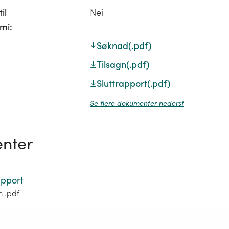
il
Nei
mi:
Søknad
(.pdf)
Tilsagn
(.pdf)
Sluttrapport
(.pdf)
Se flere dokumenter nederst
nter
apport
m .pdf