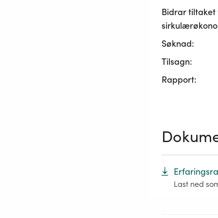
Bidrar tiltaket t
sirkulærøkono
Søknad:
Tilsagn:
Rapport:
Dokume
Erfaringsr
Last ned so