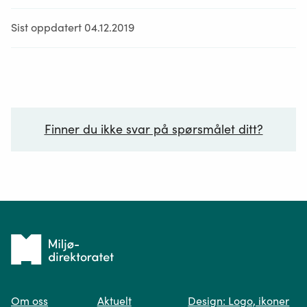
Sist oppdatert 04.12.2019
Finner du ikke svar på spørsmålet ditt?
Ditt spørsmål*
Tilbake
til
Om oss
Aktuelt
Design: Logo, ikoner
forsiden