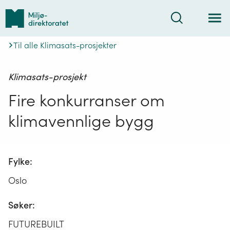
Tilbake
Søk
til
forsiden
Til alle Klimasats-prosjekter
Klimasats-prosjekt
Fire konkurranser om
klimavennlige bygg
Fylke:
Oslo
Søker:
FUTUREBUILT