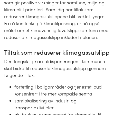
som gir positive virkninger for samfunn, miljø og
klima blitt prioritert. Samtidig har tiltak som
reduserer klimagassutslippene blitt vektet tyngre.
Fra å kun tenke på klimatilpasning, er nå også
målet om et klimavennlig lavutslippssamfunn med
reduserte klimagassutslipp inkludert i planen.
Tiltak som reduserer klimagassutslipp
Den langsiktige arealdisponeringen i kommunen
skal bidra til reduserte klimagassutslipp gjennom
følgende tiltak:
fortetting i boligområder og tjenestetilbud
konsentrert i tre mer kompakte sentra
samlokalisering av industri og
transportaktiviteter
økt bruk av grønn energi fra stamnettet til