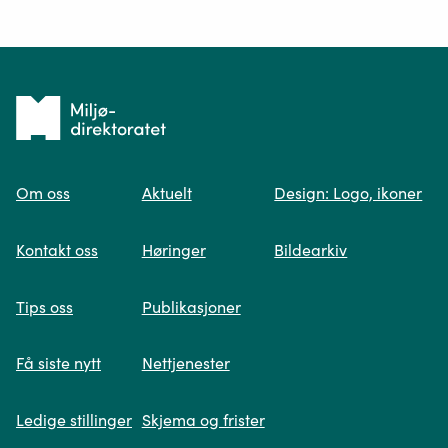
Ditt spørsmål*
Tilbake
til
Om oss
Aktuelt
Design: Logo, ikoner
forsiden
Spør oss
Kontakt oss
Høringer
Bildearkiv
Når du skriver spørsmålet ditt, gjør vi et
Tips oss
Publikasjoner
søk og viser deg vår mest relevante
informasjon.
Få siste nytt
Nettjenester
Ledige stillinger
Skjema og frister