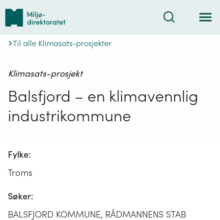
Tilbake
Søk
til
forsiden
Til alle Klimasats-prosjekter
Klimasats-prosjekt
Balsfjord – en klimavennlig
industrikommune
Fylke:
Troms
Søker:
BALSFJORD KOMMUNE, RÅDMANNENS STAB