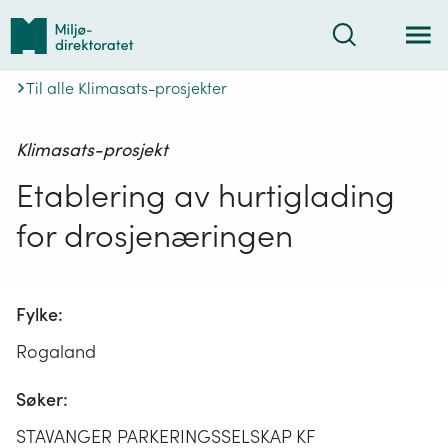
Tilbake
Søk
til
forsiden
Til alle Klimasats-prosjekter
Klimasats-prosjekt
Etablering av hurtiglading
for drosjenæringen
Fylke:
Rogaland
Søker:
STAVANGER PARKERINGSSELSKAP KF