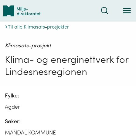
Tilbake
Søk
til
forsiden
Til alle Klimasats-prosjekter
Klimasats-prosjekt
Klima- og energinettverk for
Lindesnesregionen
Fylke:
Agder
Søker:
MANDAL KOMMUNE