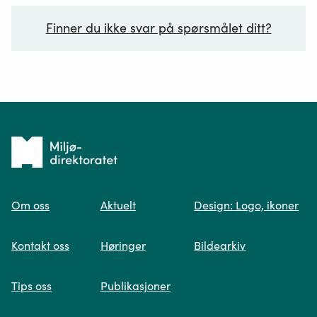
Finner du ikke svar på spørsmålet ditt?
Ditt spørsmål*
Tilbake
til
Om oss
Aktuelt
Design: Logo, ikoner
forsiden
Spør oss
Kontakt oss
Høringer
Bildearkiv
Når du skriver spørsmålet ditt, gjør vi et
Tips oss
Publikasjoner
søk og viser deg vår mest relevante
informasjon.